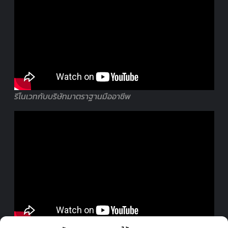
รีโนเวทกับบริษัทมาตราฐานมืออาชีพ