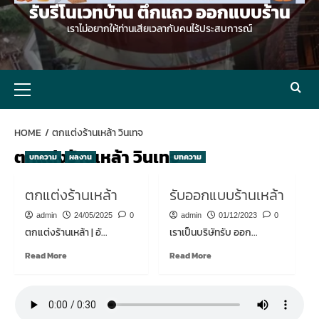
รับรีโนเวทบ้าน ตึกแถว ออกแบบร้าน
เราไม่อยากให้ท่านเสียเวลากับคนไร้ประสบการณ์
Primary
Menu
HOME
ตกแต่งร้านเหล้า วินเทจ
ตกแต่งร้านเหล้า วินเทจ
บทความ
ผลงาน
บทความ
ตกแต่งร้านเหล้า
รับออกแบบร้านเหล้า
admin
24/05/2025
0
admin
01/12/2023
0
ตกแต่งร้านเหล้า | อั...
เราเป็นบริษัทรับ ออก...
Read
Read
Read More
Read More
more
more
about
about
ตกแต่ง
รับ
ร้าน
ออกแบบ